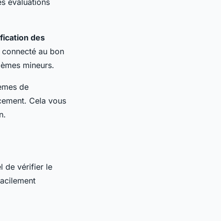
s évaluations
ification des
s connecté au bon
blèmes mineurs.
lèmes de
acement. Cela vous
n.
 de vérifier le
facilement