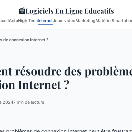
📰
Logiciels En Ligne Educatifs
cueil
Actu
High Tech
Internet
Jeux-video
Marketing
Matériel
Smartpho
 de connexion Internet ?
t résoudre des problème
on Internet ?
re 2024
7 min de lecture
s problèmes de connexion Internet peut être frustrant