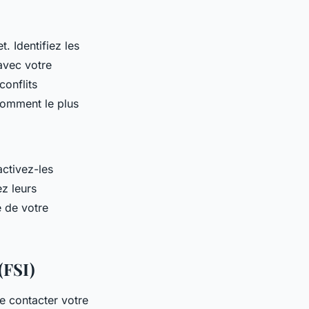
. Identifiez les
avec votre
onflits
nsomment le plus
activez-les
ez leurs
é de votre
(FSI)
e contacter votre