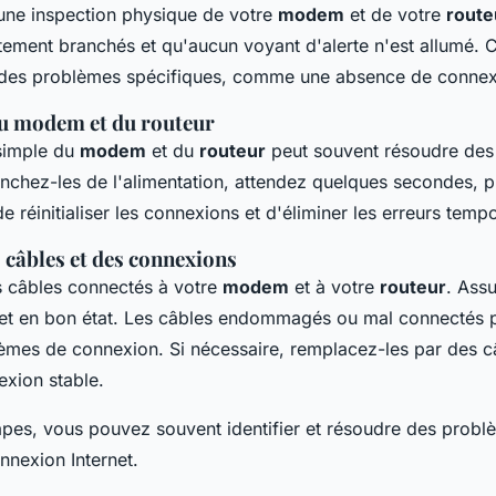
e inspection physique de votre
modem
et de votre
route
ctement branchés et qu'aucun voyant d'alerte n'est allumé. 
 des problèmes spécifiques, comme une absence de connex
u modem et du routeur
simple du
modem
et du
routeur
peut souvent résoudre des
chez-les de l'alimentation, attendez quelques secondes, p
e réinitialiser les connexions et d'éliminer les erreurs tempo
s câbles et des connexions
s câbles connectés à votre
modem
et à votre
routeur
. Ass
 et en bon état. Les câbles endommagés ou mal connectés p
lèmes de connexion. Si nécessaire, remplacez-les par des c
exion stable.
apes, vous pouvez souvent identifier et résoudre des probl
nnexion Internet.