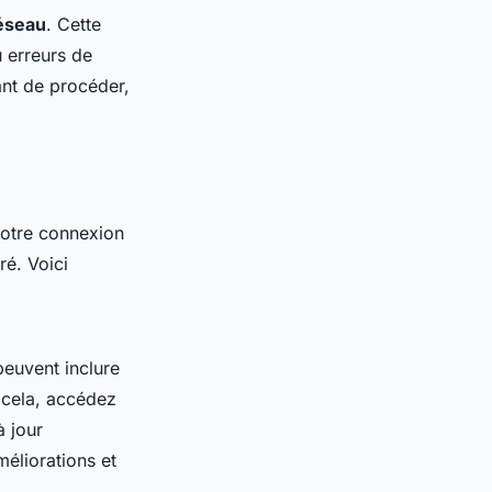
réseau
. Cette
u erreurs de
ant de procéder,
votre connexion
ré. Voici
peuvent inclure
 cela, accédez
à jour
méliorations et