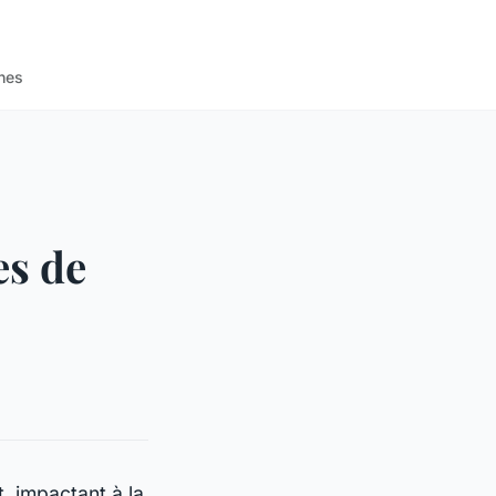
nes
s de
, impactant à la