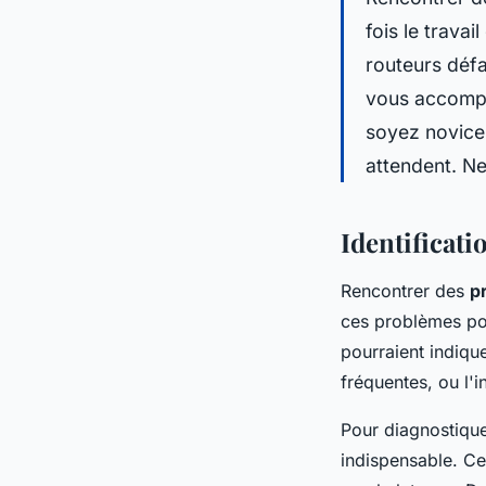
fois le travai
routeurs défa
vous accompa
soyez novice 
attendent. Ne
Identificat
Rencontrer des
p
ces problèmes pou
pourraient indiqu
fréquentes, ou l'
Pour diagnostiquer
indispensable. Ce