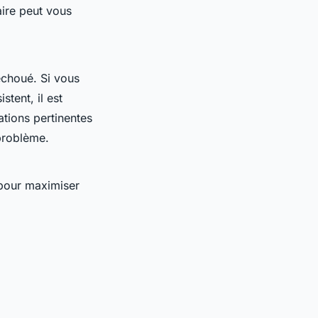
ire peut vous
échoué. Si vous
tent, il est
ations pertinentes
 problème.
 pour maximiser